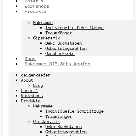
Unser 1
Workshops
Produkte
Makramée
Individuelle Schriftzüge
Traumfänger
Gipskeramik
Deko Buchstaben
Geburtstagszahlen
Geschenksets
Shop
Makramee DIY Sets kaufen
geigenkaefer
About
Blog
Unser 1
Workshops
Produkte
Makramée
Individuelle Schriftzüge
Traumfänger
Gipskeramik
Deko Buchstaben
Geburtstagszahlen