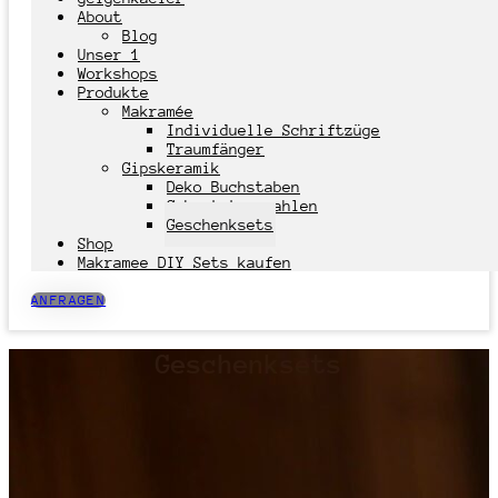
About
Blog
Unser 1
Workshops
Produkte
Makramée
Individuelle Schriftzüge
Traumfänger
Gipskeramik
Deko Buchstaben
Geburtstagszahlen
Geschenksets
Shop
Makramee DIY Sets kaufen
ANFRAGEN
Geschenksets