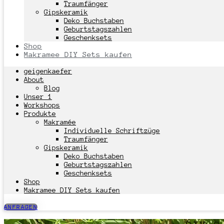
Traumfänger
Gipskeramik
Deko Buchstaben
Geburtstagszahlen
Geschenksets
Shop
Makramee DIY Sets kaufen
geigenkaefer
About
Blog
Unser 1
Workshops
Produkte
Makramée
Individuelle Schriftzüge
Traumfänger
Gipskeramik
Deko Buchstaben
Geburtstagszahlen
Geschenksets
Shop
Makramee DIY Sets kaufen
ANFRAGEN