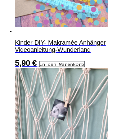
Kinder DIY- Makramée Anhänger
Videoanleitung-Wunderland
5,90
€
In den Warenkorb