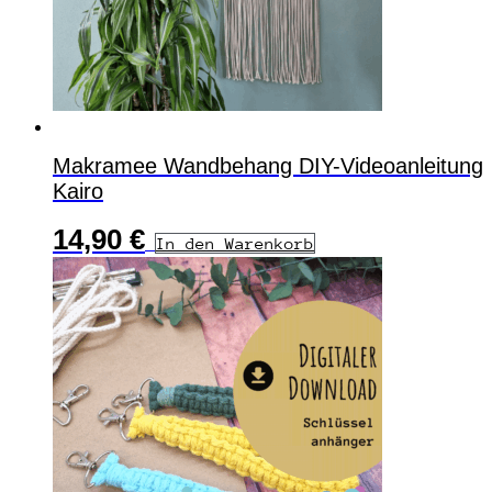
Makramee Wandbehang DIY-Videoanleitung
Kairo
14,90
€
In den Warenkorb