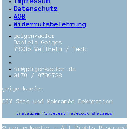
Impressum
Datenschutz
AGB
Widerrufsbelehrung
geigenkaefer
Daniela Geiges
73235 Weilheim / Teck
hi@geigenkaefer.de
0178 / 9799738
geigenkaefer
DIY Sets und Makramée Dekoration
Instagram
Pinterest
Facebook
Whatsapp
© geigenkaefer – All Rights Reserved