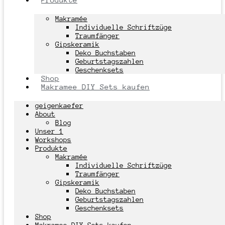
Makramée
Individuelle Schriftzüge
Traumfänger
Gipskeramik
Deko Buchstaben
Geburtstagszahlen
Geschenksets
Shop
Makramee DIY Sets kaufen
geigenkaefer
About
Blog
Unser 1
Workshops
Produkte
Makramée
Individuelle Schriftzüge
Traumfänger
Gipskeramik
Deko Buchstaben
Geburtstagszahlen
Geschenksets
Shop