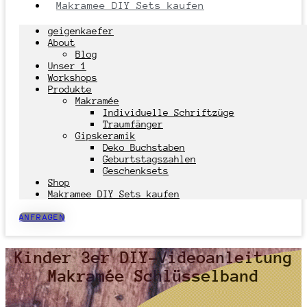
Makramee DIY Sets kaufen
geigenkaefer
About
Blog
Unser 1
Workshops
Produkte
Makramée
Individuelle Schriftzüge
Traumfänger
Gipskeramik
Deko Buchstaben
Geburtstagszahlen
Geschenksets
Shop
Makramee DIY Sets kaufen
ANFRAGEN
Kinder 3er DIY-Videoanleitung
Makramée Schlüsselband