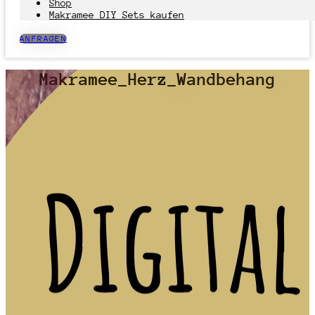
Shop
Makramee DIY Sets kaufen
ANFRAGEN
Makramee_Herz_Wandbehang