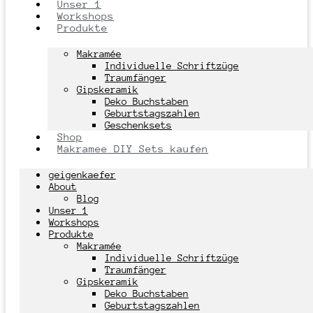
Unser 1
Workshops
Produkte
Makramée
Individuelle Schriftzüge
Traumfänger
Gipskeramik
Deko Buchstaben
Geburtstagszahlen
Geschenksets
Shop
Makramee DIY Sets kaufen
geigenkaefer
About
Blog
Unser 1
Workshops
Produkte
Makramée
Individuelle Schriftzüge
Traumfänger
Gipskeramik
Deko Buchstaben
Geburtstagszahlen