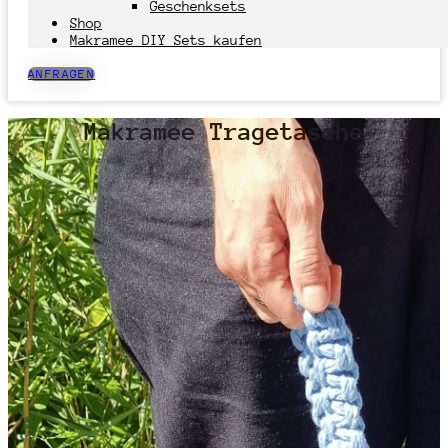
Geschenksets
Shop
Makramee DIY Sets kaufen
ANFRAGEN
Makramee Tragetasche