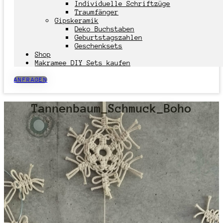
Individuelle Schriftzüge
Traumfänger
Gipskeramik
Deko Buchstaben
Geburtstagszahlen
Geschenksets
Shop
Makramee DIY Sets kaufen
ANFRAGEN
Tannenbaum_Schmuck_Boho