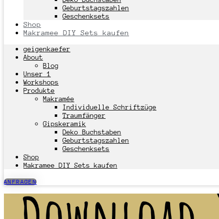
Geburtstagszahlen
Geschenksets
Shop
Makramee DIY Sets kaufen
geigenkaefer
About
Blog
Unser 1
Workshops
Produkte
Makramée
Individuelle Schriftzüge
Traumfänger
Gipskeramik
Deko Buchstaben
Geburtstagszahlen
Geschenksets
Shop
Makramee DIY Sets kaufen
ANFRAGEN