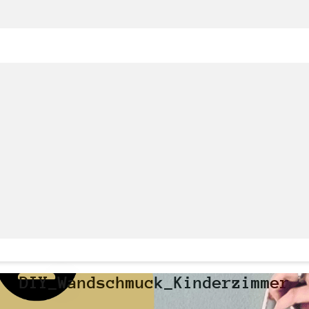
DIY_Wandschmuck_Kinderzimmer